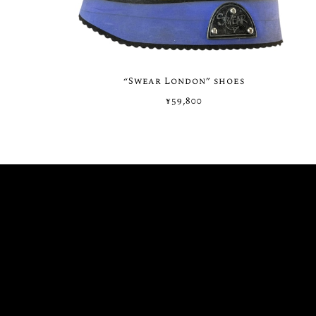
“Swear London” shoes
¥59,800