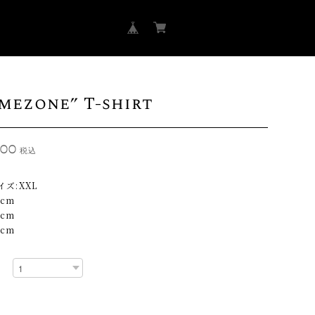
imezone” T-shirt
800
税込
イズ:XXL
8cm
9cm
4cm