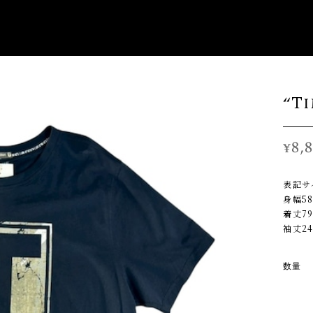
BLOG
CATEGORY
CONTACT
“T
¥8,
表記サ
身幅5
着丈7
袖丈2
数量